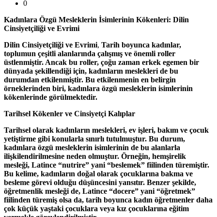
0
Kadınlara Özgü Mesleklerin İsimlerinin Kökenleri: Dilin
Cinsiyetçiliği ve Evrimi
Dilin Cinsiyetçiliği ve Evrimi
,
Tarih boyunca kadınlar,
toplumun çeşitli alanlarında çalışmış ve önemli roller
üstlenmiştir. Ancak bu roller, çoğu zaman erkek egemen bir
dünyada şekillendiği için, kadınların meslekleri de bu
durumdan etkilenmiştir. Bu etkilenmenin en belirgin
örneklerinden biri, kadınlara özgü mesleklerin isimlerinin
kökenlerinde görülmektedir.
Tarihsel Kökenler ve Cinsiyetçi Kalıplar
Tarihsel olarak kadınların meslekleri, ev işleri, bakım ve çocuk
yetiştirme gibi konularla sınırlı tutulmuştur. Bu durum,
kadınlara özgü mesleklerin isimlerinin de bu alanlarla
ilişkilendirilmesine neden olmuştur. Örneğin, hemşirelik
mesleği, Latince “nutrire” yani “beslemek” fiilinden türemiştir.
Bu kelime, kadınların doğal olarak çocuklarına bakma ve
besleme görevi olduğu düşüncesini yansıtır. Benzer şekilde,
öğretmenlik mesleği de, Latince “docere” yani “öğretmek”
fiilinden türemiş olsa da, tarih boyunca kadın öğretmenler daha
çok küçük yaştaki çocuklara veya kız çocuklarına eğitim