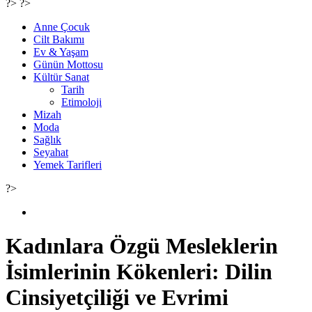
?> ?>
Anne Çocuk
Cilt Bakımı
Ev & Yaşam
Günün Mottosu
Kültür Sanat
Tarih
Etimoloji
Mizah
Moda
Sağlık
Seyahat
Yemek Tarifleri
?>
Kadınlara Özgü Mesleklerin
İsimlerinin Kökenleri: Dilin
Cinsiyetçiliği ve Evrimi