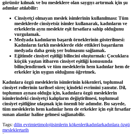
görünür kılmak ve bu mesleklere olan saygıyı artırmak için şu
adımlar atılabilir:
Cinsiyetçi olmayan meslek isimlerinin kullanılması: Tüm
mesleklerde cinsiyetsiz isimler kullanarak, kadınların ve
erkeklerin aynı meslekte eşit fırsatlara sahip olduğunu
vurgulamak.
Medyada kadınların başarılı örneklerinin gösterilmesi:
Kadınların farklı mesleklerde elde ettikleri başarıların
medyada daha geniş yer bulmasını sağlamak.
Eğitimde cinsiyet eşitliği bilincini oluşturmak: Çocuklara
küçük yaştan itibaren cinsiyet eşitliği konusunda
bilinçlendirmek ve tüm mesleklerin hem kadınlar hem de
erkekler için uygun olduğunu öğretmek.
Kadınlara özgü mesleklerin isimlerinin kökenleri, toplumsal
cinsiyet rollerinin tarihsel süreç içindeki evrimini yansıtır. Dil,
toplumun aynası olduğu için, kadınlara özgü mesleklerin
isimlerindeki cinsiyetçi kalıpların değiştirilmesi, toplumsal
cinsiyet eşitliğine ulaşmak için önemli bir adımdır. Bu sayede,
tüm mesleklerin hem kadınlar hem de erkekler için eşit fırsatlar
sunan alanlar haline gelmesi sağlanabilir.
Tags:
dilin evrimi
etimoloji
isimlerin kökenleri
kadınlar
kadınlara özgü
meslekler
tarih