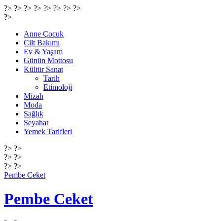
?> ?> ?> ?> ?> ?>
?> ?>
?>
Anne Çocuk
Cilt Bakımı
Ev & Yaşam
Günün Mottosu
Kültür Sanat
Tarih
Etimoloji
Mizah
Moda
Sağlık
Seyahat
Yemek Tarifleri
?> ?>
?> ?>
?> ?>
Pembe Ceket
Pembe Ceket