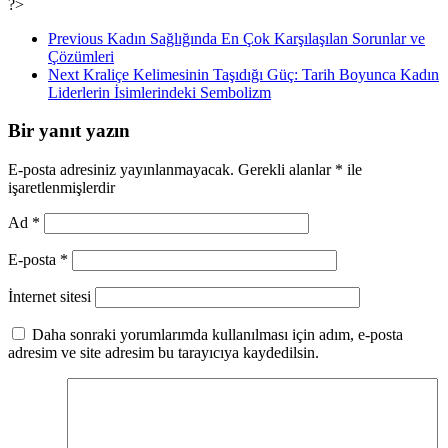
?>
Previous
Kadın Sağlığında En Çok Karşılaşılan Sorunlar ve
Çözümleri
Next
Kraliçe Kelimesinin Taşıdığı Güç: Tarih Boyunca Kadın
Liderlerin İsimlerindeki Sembolizm
Bir yanıt yazın
E-posta adresiniz yayınlanmayacak.
Gerekli alanlar
*
ile
işaretlenmişlerdir
Ad
*
E-posta
*
İnternet sitesi
Daha sonraki yorumlarımda kullanılması için adım, e-posta
adresim ve site adresim bu tarayıcıya kaydedilsin.