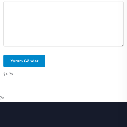
?> ?>
?>