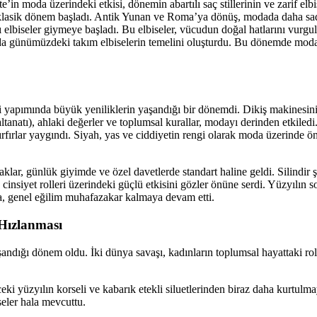
e’in moda üzerindeki etkisi, dönemin abartılı saç stillerinin ve zarif elb
oklasik dönem başladı. Antik Yunan ve Roma’ya dönüş, modada daha sade,
ı elbiseler giymeye başladı. Bu elbiseler, vücudun doğal hatlarını vur
u da günümüzdeki takım elbiselerin temelini oluşturdu. Bu dönemde moda, 
ysi yapımında büyük yeniliklerin yaşandığı bir dönemdi. Dikiş makinesini
tanatı), ahlaki değerler ve toplumsal kurallar, modayı derinden etkiledi.
 fırfırlar yaygındı. Siyah, yas ve ciddiyetin rengi olarak moda üzerinde ö
klar, günlük giyimde ve özel davetlerde standart haline geldi. Silindir ş
nsiyet rolleri üzerindeki güçlü etkisini gözler önüne serdi. Yüzyılın so
 da, genel eğilim muhafazakar kalmaya devam etti.
 Hızlanması
şandığı dönem oldu. İki dünya savaşı, kadınların toplumsal hayattaki rol
 yüzyılın korseli ve kabarık etekli siluetlerinden biraz daha kurtulmay
seler hala mevcuttu.