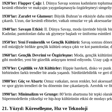
1920’ler: Flapper Çağı:
I. Dünya Savaşı sonrası kadınların toplumsal 
kesimli elbiseler ve makyajın yaygınlaşmasıyla özgürleşmeyi simgeliyo
1930’lar: Zarafet ve Glamour:
Büyük Buhran’ın etkisiyle daha mütev
çıkardı. Uzun, dar kesimli elbiseler, vatkalı omuzlar ve şık aksesuarlar
1940’lar: Savaşın Etkisi:
II. Dünya Savaşı, moda üzerinde büyük bir e
Kadınlar, pantolonları daha sık giymeye başladı ve üniforma esintileri 
1950’ler: Yeni Feminenlik ve Gençlik Kültürü:
Savaş sonrası dönem
roll müziğiyle birlikte gençlik kültürü ortaya çıktı ve kot pantolonlar, d
1960’lar: Gençlik Devrimi ve Özgürleşme:
Moda, gençlik kültürünün
gibi modeller, yeni bir güzellik anlayışını temsil ediyordu. Uzay çağı 
1970’ler: Çeşitlilik ve Alt Kültürler:
Hippie hareketi, disko ve punk gi
birbirinden farklı trendler bir arada yaşandı. Sürdürülebilirlik ve g
1980’ler: Güç ve Abartı:
Omuz vatkaları, neon renkler, bol aksesuarl
ve spor giyim trendleri de bu dönemin öne çıkanlarıydı. Aerobik ve fi
1990’lar: Minimalizm ve Grunge:
80’lerin abartısına bir tepki olara
Süpermodellerin yükselişi ve hip-hop kültürünün etkisi de modayı şeki
21. Yüzyıl: Küreselleşme, Hız ve Teknoloji