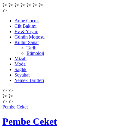
?> ?> ?> ?> ?>
?> ?>
?>
Anne Çocuk
Cilt Bakımı
Ev & Yaşam
Günün Mottosu
Kültür Sanat
Tarih
Etimoloji
Mizah
Moda
Sağlık
Seyahat
Yemek Tarifleri
?> ?>
?> ?>
?> ?>
Pembe Ceket
Pembe Ceket