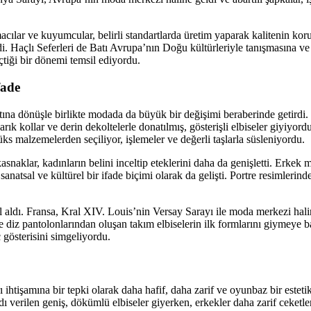
acılar ve kuyumcular, belirli standartlarda üretim yaparak kalitenin k
i. Haçlı Seferleri de Batı Avrupa’nın Doğu kültürleriyle tanışmasına v
eçtiği bir dönemi temsil ediyordu.
fade
a dönüşle birlikte modada da büyük bir değişimi beraberinde getirdi. İ
arık kollar ve derin dekoltelerle donatılmış, gösterişli elbiseler giyiyor
ks malzemelerden seçiliyor, işlemeler ve değerli taşlarla süsleniyordu.
kasnaklar, kadınların belini inceltip eteklerini daha da genişletti. Erkek
atsal ve kültürel bir ifade biçimi olarak da gelişti. Portre resimlerin
aldı. Fransa, Kral XIV. Louis’nin Versay Sarayı ile moda merkezi haline 
ve diz pantolonlarından oluşan takım elbiselerin ilk formlarını giymeye b
 gösterisini simgeliyordu.
tişamına bir tepki olarak daha hafif, daha zarif ve oyunbaz bir estetik an
adı verilen geniş, dökümlü elbiseler giyerken, erkekler daha zarif ceketl