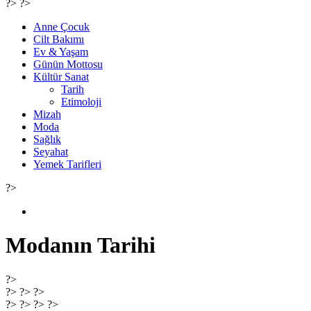
?> ?>
Anne Çocuk
Cilt Bakımı
Ev & Yaşam
Günün Mottosu
Kültür Sanat
Tarih
Etimoloji
Mizah
Moda
Sağlık
Seyahat
Yemek Tarifleri
?>
Modanın Tarihi
?>
?> ?> ?>
?> ?> ?> ?>