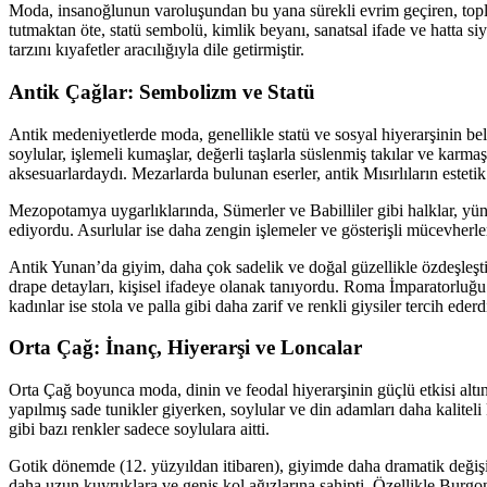
Moda, insanoğlunun varoluşundan bu yana sürekli evrim geçiren, topl
tutmaktan öte, statü sembolü, kimlik beyanı, sanatsal ifade ve hatta siy
tarzını kıyafetler aracılığıyla dile getirmiştir.
Antik Çağlar: Sembolizm ve Statü
Antik medeniyetlerde moda, genellikle statü ve sosyal hiyerarşinin bel
soylular, işlemeli kumaşlar, değerli taşlarla süslenmiş takılar ve karma
aksesuarlardaydı. Mezarlarda bulunan eserler, antik Mısırlıların estet
Mezopotamya uygarlıklarında, Sümerler ve Babilliler gibi halklar, yün v
ediyordu. Asurlular ise daha zengin işlemeler ve gösterişli mücevherler 
Antik Yunan’da giyim, daha çok sadelik ve doğal güzellikle özdeşleşti
drape detayları, kişisel ifadeye olanak tanıyordu. Roma İmparatorluğ
kadınlar ise stola ve palla gibi daha zarif ve renkli giysiler tercih ed
Orta Çağ: İnanç, Hiyerarşi ve Loncalar
Orta Çağ boyunca moda, dinin ve feodal hiyerarşinin güçlü etkisi altı
yapılmış sade tunikler giyerken, soylular ve din adamları daha kaliteli
gibi bazı renkler sadece soylulara aitti.
Gotik dönemde (12. yüzyıldan itibaren), giyimde daha dramatik değişik
daha uzun kuyruklara ve geniş kol ağızlarına sahipti. Özellikle Burgon