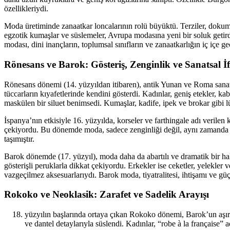
özellikleriydi.
Moda üretiminde zanaatkar loncalarının rolü büyüktü. Terziler, dokum
egzotik kumaşlar ve süslemeler, Avrupa modasına yeni bir soluk getird
modası, dini inançların, toplumsal sınıfların ve zanaatkarlığın iç içe g
Rönesans ve Barok: Gösteriş, Zenginlik ve Sanatsal İ
Rönesans dönemi (14. yüzyıldan itibaren), antik Yunan ve Roma sanatın
tüccarların kıyafetlerinde kendini gösterdi. Kadınlar, geniş etekler, kab
maskülen bir siluet benimsedi. Kumaşlar, kadife, ipek ve brokar gibi lü
İspanya’nın etkisiyle 16. yüzyılda, korseler ve farthingale adı verilen 
çekiyordu. Bu dönemde moda, sadece zenginliği değil, aynı zamanda san
taşımıştır.
Barok dönemde (17. yüzyıl), moda daha da abartılı ve dramatik bir hal 
gösterişli peruklarla dikkat çekiyordu. Erkekler ise ceketler, yelekler 
vazgeçilmez aksesuarlarıydı. Barok moda, tiyatralitesi, ihtişamı ve güç
Rokoko ve Neoklasik: Zarafet ve Sadelik Arayışı
yüzyılın başlarında ortaya çıkan Rokoko dönemi, Barok’un aşırı ih
ve dantel detaylarıyla süslendi. Kadınlar, “robe à la française” 