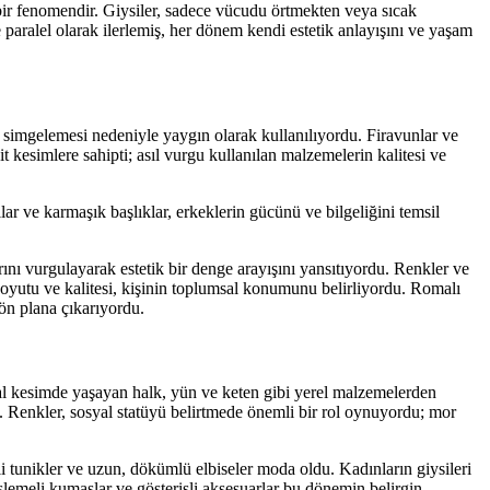
ir fenomendir. Giysiler, sadece vücudu örtmekten veya sıcak
e paralel olarak ilerlemiş, her dönem kendi estetik anlayışını ve yaşam
ğı simgelemesi nedeniyle yaygın olarak kullanılıyordu. Firavunlar ve
it kesimlere sahipti; asıl vurgu kullanılan malzemelerin kalitesi ve
lar ve karmaşık başlıklar, erkeklerin gücünü ve bilgeliğini temsil
ını vurgulayarak estetik bir denge arayışını yansıtıyordu. Renkler ve
oyutu ve kalitesi, kişinin toplumsal konumunu belirliyordu. Romalı
 ön plana çıkarıyordu.
sal kesimde yaşayan halk, yün ve keten gibi yerel malzemelerden
du. Renkler, sosyal statüyü belirtmede önemli bir rol oynuyordu; mor
i tunikler ve uzun, dökümlü elbiseler moda oldu. Kadınların giysileri
şlemeli kumaşlar ve gösterişli aksesuarlar bu dönemin belirgin