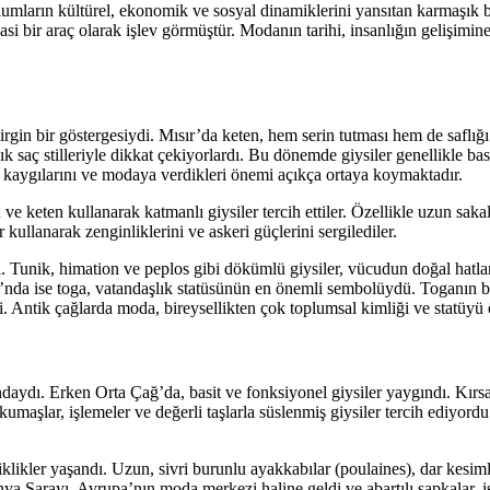
umların kültürel, ekonomik ve sosyal dinamiklerini yansıtan karmaşık b
asi bir araç olarak işlev görmüştür. Modanın tarihi, insanlığın gelişimin
irgin bir göstergesiydi. Mısır’da keten, hem serin tutması hem de saflı
şık saç stilleriyle dikkat çekiyorlardı. Bu dönemde giysiler genellikle bas
ik kaygılarını ve modaya verdikleri önemi açıkça ortaya koymaktadır.
e keten kullanarak katmanlı giysiler tercih ettiler. Özellikle uzun sakal
kullanarak zenginliklerini ve askeri güçlerini sergilediler.
. Tunik, himation ve peplos gibi dökümlü giysiler, vücudun doğal hatlar
u’nda ise toga, vatandaşlık statüsünün en önemli sembolüydü. Toganın b
erdi. Antik çağlarda moda, bireysellikten çok toplumsal kimliği ve statüyü
ndaydı. Erken Orta Çağ’da, basit ve fonksiyonel giysiler yaygındı. Kır
 kumaşlar, işlemeler ve değerli taşlarla süslenmiş giysiler tercih ediyor
likler yaşandı. Uzun, sivri burunlu ayakkabılar (poulaines), dar kesiml
ya Sarayı, Avrupa’nın moda merkezi haline geldi ve abartılı şapkalar, i