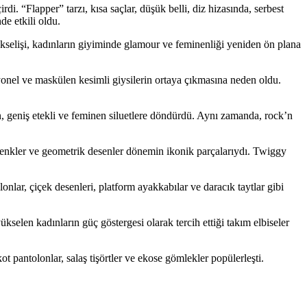
i. “Flapper” tarzı, kısa saçlar, düşük belli, diz hizasında, serbest
e etkili oldu.
kselişi, kadınların giyiminde glamour ve feminenliği yeniden ön plana
yonel ve maskülen kesimli giysilerin ortaya çıkmasına neden oldu.
 geniş etekli ve feminen siluetlere döndürdü. Aynı zamanda, rock’n
 renkler ve geometrik desenler dönemin ikonik parçalarıydı. Twiggy
lonlar, çiçek desenleri, platform ayakkabılar ve daracık taytlar gibi
selen kadınların güç göstergesi olarak tercih ettiği takım elbiseler
ot pantolonlar, salaş tişörtler ve ekose gömlekler popülerleşti.