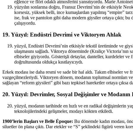
eğlence ve flört odaklı atmosferini yansıtıyordu. Marie Antoinett
yüzyılın sonlarına doğru, Fransız Devrimi’nin de etkisiyle Ne
korsesiz, yüksek belli, ince kumaşlardan yapılmış “empire” tarz
ise, frak ve pantolon gibi daha modern giysiler ortaya çıktı; b
çalışıyordu.
19. Yüzyıl: Endüstri Devrimi ve Viktoryen Ahlak
yüzyıl, Endüstri Devrimi’nin etkisiyle tekstil üretiminde ve gi
ulaşmasını sağladı. Viktorya döneminde (Kraliçe Victoria’nın sal
elbiseler giyiyordu. Gösterişli detaylar, danteller, kurdeleler ve
doğrultusunda oldukça kısıtlayıcıydı.
Erkek modası ise daha resmi ve sade bir hal aldı. Takım elbiseler ve fra
vazgeçilmezleriydi. Viktoryen dönem, modanın toplumsal normları ve ci
sağlayan “reform giysileri” gibi bazı tepkisel hareketler ortaya çıksa
20. Yüzyıl: Devrimler, Sosyal Değişimler ve Modanın
yüzyıl, modanın tarihinde en hızlı ve en radikal değişimlerin ya
teknolojilerindeki gelişmeler, modayı kökten etkiledi.
1900’lerin Başları ve Belle Époque:
Bu dönemde kadın modası, önceki
siluetler ön plana çıktı. Dar etekler ve “S” şeklindeki figürü veren kor