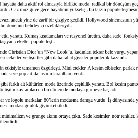
hayatta daha aktif rol almasıyla birlikte moda, radikal bir dönüşüm geçird
rdu. Caz müziği ve gece hayatının yükselişi, bu tarzın popülerleşmesind
azı ancak yine de zarif bir çizgiye geçildi. Hollywood sinemasının yü
 bu dönemin belirleyici özellikleriydi.
tki yarattı. Kumaş kısıtlamaları ve rasyonel üretim, daha sade, fonksi
taşıyan ceketler popülerleşti.
de Christian Dior’un “New Look”u, kadınları tekrar bele vurgu yapan,
eri ceketler ve tişörtler gibi daha rahat giysiler popülerlik kazandı.
 etkisiyle tamamen özgürleşti. Mini etekler, A kesim elbiseler, parlak
modası ve pop art da tasarımlara ilham verdi.
bi farklı alt kültürler, moda üzerinde çeşitlilik yarattı. Bol kesim panto
eri dönüşüm kavramları da bu dönemde modaya girmeye başladı.
ar ve logolu markalar, 80’lerin modasına damga vurdu. İş dünyasında yük
tness modası günlük giyimi etkiledi.
k minimalizm ve grunge akımı ortaya çıktı. Sade kesimler, nötr renkler, k
llendirdi.