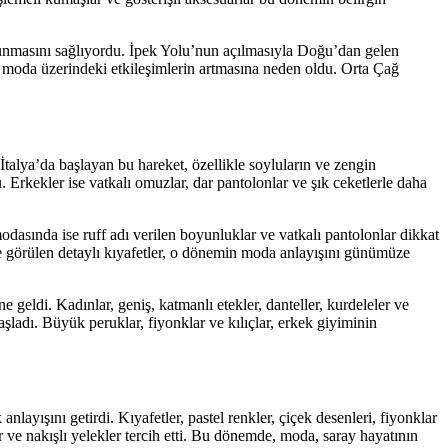
orunmasını sağlıyordu. İpek Yolu’nun açılmasıyla Doğu’dan gelen
e moda üzerindeki etkileşimlerin artmasına neden oldu. Orta Çağ
talya’da başlayan bu hareket, özellikle soyluların ve zengin
du. Erkekler ise vatkalı omuzlar, dar pantolonlar ve şık ceketlerle daha
 modasında ise ruff adı verilen boyunluklar ve vatkalı pantolonlar dikkat
de görülen detaylı kıyafetler, o dönemin moda anlayışını günümüze
geldi. Kadınlar, geniş, katmanlı etekler, danteller, kurdeleler ve
aşladı. Büyük peruklar, fiyonklar ve kılıçlar, erkek giyiminin
layışını getirdi. Kıyafetler, pastel renkler, çiçek desenleri, fiyonklar
er ve nakışlı yelekler tercih etti. Bu dönemde, moda, saray hayatının