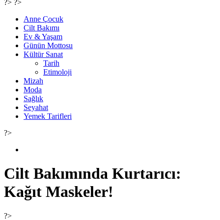
?> ?>
Anne Çocuk
Cilt Bakımı
Ev & Yaşam
Günün Mottosu
Kültür Sanat
Tarih
Etimoloji
Mizah
Moda
Sağlık
Seyahat
Yemek Tarifleri
?>
Cilt Bakımında Kurtarıcı:
Kağıt Maskeler!
?>