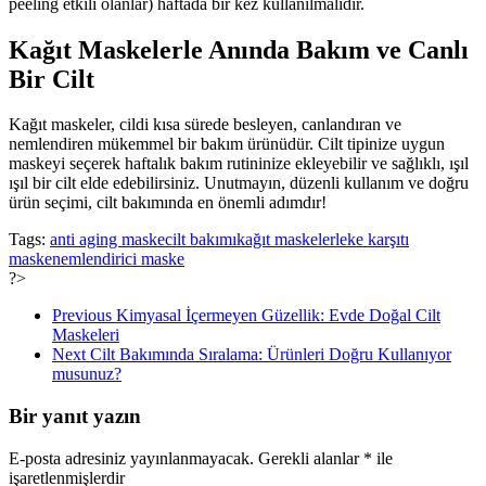
peeling etkili olanlar) haftada bir kez kullanılmalıdır.
Kağıt Maskelerle Anında Bakım ve Canlı
Bir Cilt
Kağıt maskeler, cildi kısa sürede besleyen, canlandıran ve
nemlendiren mükemmel bir bakım ürünüdür. Cilt tipinize uygun
maskeyi seçerek haftalık bakım rutininize ekleyebilir ve sağlıklı, ışıl
ışıl bir cilt elde edebilirsiniz. Unutmayın, düzenli kullanım ve doğru
ürün seçimi, cilt bakımında en önemli adımdır!
Tags:
anti aging maske
cilt bakımı
kağıt maskeler
leke karşıtı
maske
nemlendirici maske
?>
Previous
Kimyasal İçermeyen Güzellik: Evde Doğal Cilt
Maskeleri
Next
Cilt Bakımında Sıralama: Ürünleri Doğru Kullanıyor
musunuz?
Bir yanıt yazın
E-posta adresiniz yayınlanmayacak.
Gerekli alanlar
*
ile
işaretlenmişlerdir