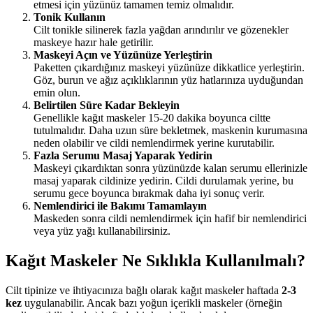
etmesi için yüzünüz tamamen temiz olmalıdır.
Tonik Kullanın
Cilt tonikle silinerek fazla yağdan arındırılır ve gözenekler
maskeye hazır hale getirilir.
Maskeyi Açın ve Yüzünüze Yerleştirin
Paketten çıkardığınız maskeyi yüzünüze dikkatlice yerleştirin.
Göz, burun ve ağız açıklıklarının yüz hatlarınıza uyduğundan
emin olun.
Belirtilen Süre Kadar Bekleyin
Genellikle kağıt maskeler 15-20 dakika boyunca ciltte
tutulmalıdır. Daha uzun süre bekletmek, maskenin kurumasına
neden olabilir ve cildi nemlendirmek yerine kurutabilir.
Fazla Serumu Masaj Yaparak Yedirin
Maskeyi çıkardıktan sonra yüzünüzde kalan serumu ellerinizle
masaj yaparak cildinize yedirin. Cildi durulamak yerine, bu
serumu gece boyunca bırakmak daha iyi sonuç verir.
Nemlendirici ile Bakımı Tamamlayın
Maskeden sonra cildi nemlendirmek için hafif bir nemlendirici
veya yüz yağı kullanabilirsiniz.
Kağıt Maskeler Ne Sıklıkla Kullanılmalı?
Cilt tipinize ve ihtiyacınıza bağlı olarak kağıt maskeler haftada
2-3
kez
uygulanabilir. Ancak bazı yoğun içerikli maskeler (örneğin