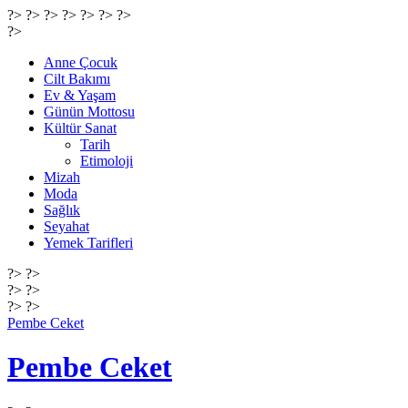
?> ?> ?> ?> ?>
?> ?>
?>
Anne Çocuk
Cilt Bakımı
Ev & Yaşam
Günün Mottosu
Kültür Sanat
Tarih
Etimoloji
Mizah
Moda
Sağlık
Seyahat
Yemek Tarifleri
?> ?>
?> ?>
?> ?>
Pembe Ceket
Pembe Ceket