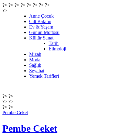
?> ?> ?> ?> ?> ?>
?> ?>
?>
Anne Çocuk
Cilt Bakımı
Ev & Yaşam
Günün Mottosu
Kültür Sanat
Tarih
Etimoloji
Mizah
Moda
Sağlık
Seyahat
Yemek Tarifleri
?> ?>
?> ?>
?> ?>
Pembe Ceket
Pembe Ceket