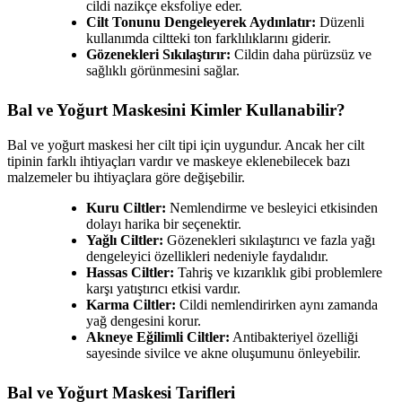
cildi nazikçe eksfoliye eder.
Cilt Tonunu Dengeleyerek Aydınlatır:
Düzenli
kullanımda ciltteki ton farklılıklarını giderir.
Gözenekleri Sıkılaştırır:
Cildin daha pürüzsüz ve
sağlıklı görünmesini sağlar.
Bal ve Yoğurt Maskesini Kimler Kullanabilir?
Bal ve yoğurt maskesi her cilt tipi için uygundur. Ancak her cilt
tipinin farklı ihtiyaçları vardır ve maskeye eklenebilecek bazı
malzemeler bu ihtiyaçlara göre değişebilir.
Kuru Ciltler:
Nemlendirme ve besleyici etkisinden
dolayı harika bir seçenektir.
Yağlı Ciltler:
Gözenekleri sıkılaştırıcı ve fazla yağı
dengeleyici özellikleri nedeniyle faydalıdır.
Hassas Ciltler:
Tahriş ve kızarıklık gibi problemlere
karşı yatıştırıcı etkisi vardır.
Karma Ciltler:
Cildi nemlendirirken aynı zamanda
yağ dengesini korur.
Akneye Eğilimli Ciltler:
Antibakteriyel özelliği
sayesinde sivilce ve akne oluşumunu önleyebilir.
Bal ve Yoğurt Maskesi Tarifleri