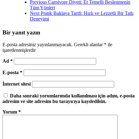
Previous
Carnivore Diyeti: Et Temelli Beslenmenin
Tüm Yönleri
Next
Pratik Baklava Tarifi: Hızlı ve Lezzetli Bir Tatlı
Deneyimi
Bir yanıt yazın
E-posta adresiniz yayınlanmayacak.
Gerekli alanlar
*
ile
işaretlenmişlerdir
Ad
*
E-posta
*
İnternet sitesi
Daha sonraki yorumlarımda kullanılması için adım, e-posta
adresim ve site adresim bu tarayıcıya kaydedilsin.
Yorum
*