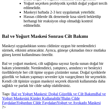
Yoğurt seçerken probiyotik içerikli doğal yoğurt tercih
edilmelidir.
Maskeyi haftada 2-3 kez uygulamak yeterlidir.
Hassas ciltlerde ilk denemede kısa süreli bekletilip
herhangi bir reaksiyon olup olmadığı kontrol
edilmelidir.
Bal ve Yoğurt Maskesi Sonrası Cilt Bakımı
Maskeyi uyguladıktan sonra cildinize uygun bir nemlendirici
sürmek, etkisini artıracaktır. Ayrıca, güneşe çıkmadan önce mutlaka
güneş kremi kullanılması önerilir.
Bal ve yoğurt maskesi, cilt sağlığına sayısız fayda sunan doğal bir
bakım yöntemidir. Nemlendirici, yatıştırıcı, arındırıcı ve besleyici
özellikleriyle her cilt tipine uygun çözümler sunar. Doğal içeriklerle
güzellik ve bakım yapmayı sevenler için vazgeçilmez bir seçenektir.
Kendi cilt tipinize uygun maskeyi seçerek düzenli kullanımda daha
sağlıklı ve parlak bir cilde sahip olabilirsiniz.
Tags:
Bal ve Yoğurt Maskesi: Doğal Güzellik ve Cilt Bakımı
Bal ve
Yoğurt Maskesini Kimler Kullanabilir?
Balın Cilde
Faydaları
Yoğurdun Cilde Faydaları
Yoğurt ve Avokado Maskesi
?>