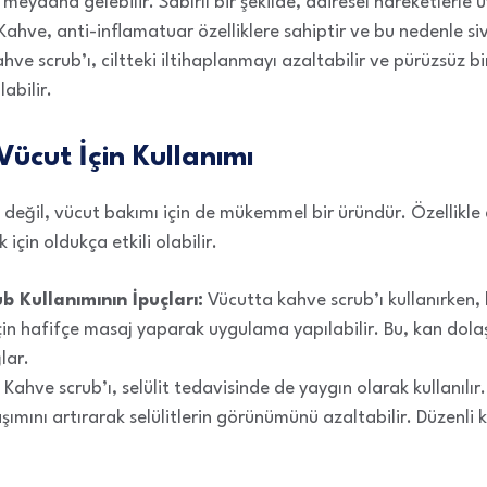
ş meydana gelebilir. Sabırlı bir şekilde, dairesel hareketlerle 
Kahve, anti-inflamatuar özelliklere sahiptir ve bu nedenle sivil
hve scrub’ı, ciltteki iltihaplanmayı azaltabilir ve pürüzsüz b
abilir.
Vücut İçin Kullanımı
 değil, vücut bakımı için de mükemmel bir üründür. Özellikle 
 için oldukça etkili olabilir.
 Kullanımının İpuçları:
Vücutta kahve scrub’ı kullanırken, 
çin hafifçe masaj yaparak uygulama yapılabilir. Bu, kan dolaşı
lar.
Kahve scrub’ı, selülit tedavisinde de yaygın olarak kullanılır.
ımını artırarak selülitlerin görünümünü azaltabilir. Düzenli k