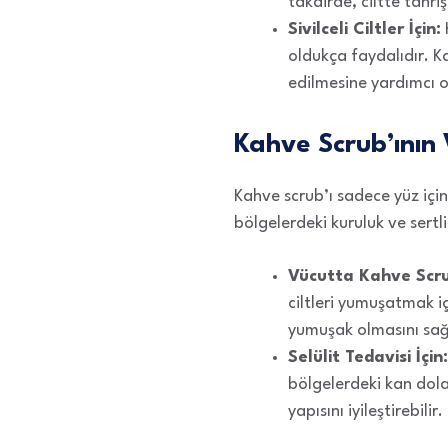
takdirde, ciltte tahri
Sivilceli Ciltler İçin:
oldukça faydalıdır. Ka
edilmesine yardımcı ol
Kahve Scrub’ının 
Kahve scrub’ı sadece yüz için
bölgelerdeki kuruluk ve sertlik
Vücutta Kahve Scrub
ciltleri yumuşatmak i
yumuşak olmasını sağ
Selülit Tedavisi İçin:
bölgelerdeki kan dolaş
yapısını iyileştirebilir.