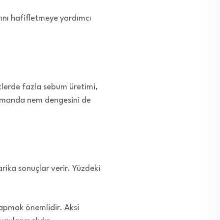
rını hafifletmeye yardımcı
ltlerde fazla sebum üretimi,
ı zamanda nem dengesini de
arika sonuçlar verir. Yüzdeki
yapmak önemlidir. Aksi