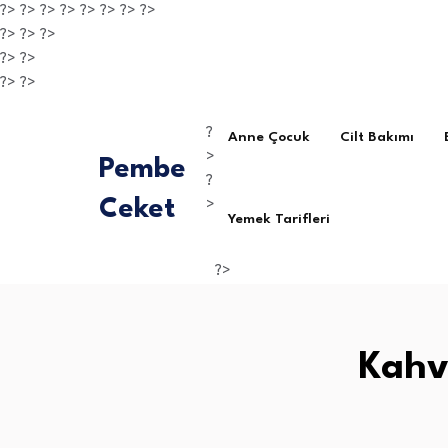
?> ?> ?> ?> ?> ?>
?> ?>
?>
?> ?>
?> ?>
?> ?>
?
Anne Çocuk
Cilt Bakımı
>
Pembe
?
Ceket
>
Yemek Tarifleri
?>
Kahv