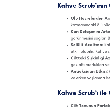
Kahve Scrub’ının C
Ölü Hücrelerden Ar
katmanındaki ölü hücr
Kan Dolaşımını Artı
görünmesini sağlar. Bu
Selülit Azaltma:
Kah
etkili olabilir. Kahve
Ciltteki Şişkinliği 
göz altı morlukları v
Antioksidan Etkisi:
K
ve erken yaşlanma beli
Kahve Scrub’ı ile
Cilt Tonunun Parlakl