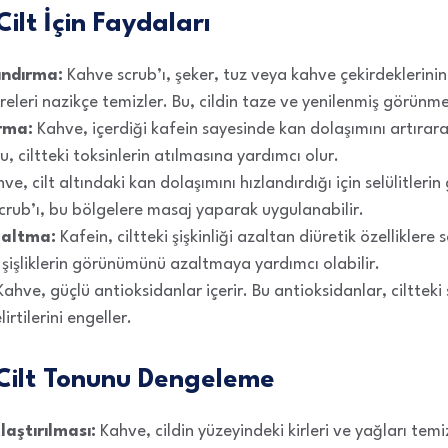
ilt İçin Faydaları
ındırma:
Kahve scrub’ı, şeker, tuz veya kahve çekirdeklerinin 
eleri nazikçe temizler. Bu, cildin taze ve yenilenmiş görünme
rma:
Kahve, içerdiği kafein sayesinde kan dolaşımını artırara
, ciltteki toksinlerin atılmasına yardımcı olur.
ve, cilt altındaki kan dolaşımını hızlandırdığı için selülitl
 scrub’ı, bu bölgelere masaj yaparak uygulanabilir.
Azaltma:
Kafein, ciltteki şişkinliği azaltan diüretik özelliklere s
e şişliklerin görünümünü azaltmaya yardımcı olabilir.
ahve, güçlü antioksidanlar içerir. Bu antioksidanlar, ciltteki 
rtilerini engeller.
 Cilt Tonunu Dengeleme
aştırılması:
Kahve, cildin yüzeyindeki kirleri ve yağları temi