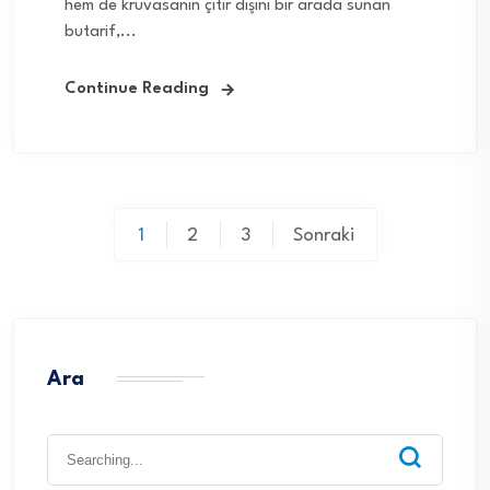
hem de kruvasanın çıtır dışını bir arada sunan
butarif,...
Continue Reading
Yazı
1
2
3
Sonraki
sayfalaması
Ara
Search
for: